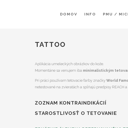
DOMOV
INFO
PMU / MI
TATTOO
Aplikácia umeleckých obrázkov do kože.
Momentáne sa venujem iba
minimalistickým tetova
Pri práci používam tetovacie farby značky
World Fam
netestované na zvieratách a spĺňajú predpisy REACH a
ZOZNAM KONTRAINDIKÁCIÍ
STAROSTLIVOSŤ O TETOVANIE