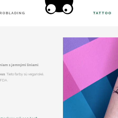
CROBLADING
TATTOO
niam s jemnými líniami
.
ous
. Tieto farby sú veganské,
 FDA.