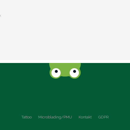
.
Tattoo
Microblading/PMU
Kontakt
GDPR