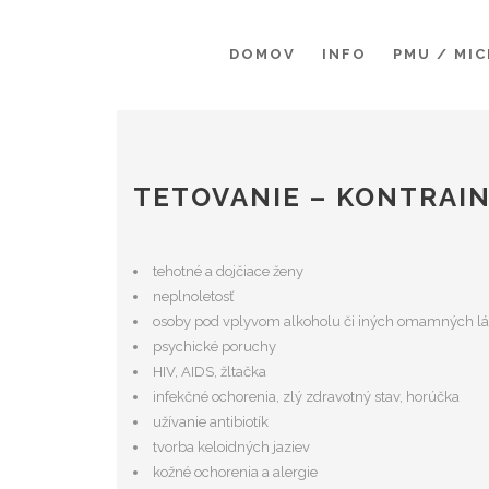
DOMOV
INFO
PMU / MI
TETOVANIE – KONTRAIN
tehotné a dojčiace ženy
neplnoletosť
osoby pod vplyvom alkoholu či iných omamných lá
psychické poruchy
HIV, AIDS, žltačka
infekčné ochorenia, zlý zdravotný stav, horúčka
užívanie antibiotík
tvorba keloidných jaziev
kožné ochorenia a alergie