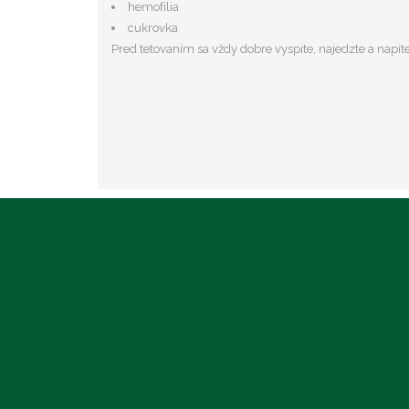
hemofília
cukrovka
Pred tetovaním sa vždy dobre vyspite, najedzte a napite