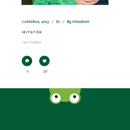
7 októbra, 2013
In
By
iritadmin
IRITATÖR
I am Iritatör. ...
0
38