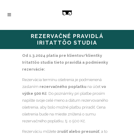
REZERVAČNÉ PRAVIDLÁ
IRITATTÖO STUDIA
Od 1.3.2024 platia pre klientov/klientky
Iritattöo studia tieto pravidlá a podmienky
rezervácie:
Rezervácia termínu ošetrenia je podmienená
zaslaním
rezervačného poplatku
na účet
vo
výške 500 Kč
. Do poznámky pri platbe prosím
napíšte svoje celé meno a dátum rezervovaného
ošetrenia, aby bolo možné platbu priradiť. Cena
ošetrenia bude na mieste znížená o sumu
rezervačného poplatku, tj. o 500 Kč.
Rezerváciu môžete
zrušiť alebo presunúť
, a to