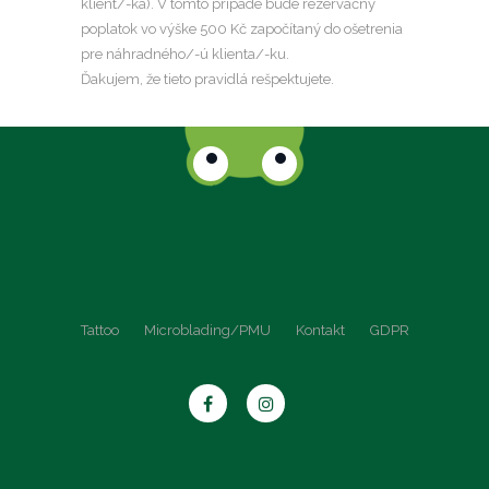
klient/-ka). V tomto prípade bude rezervačný
poplatok vo výške 500 Kč započítaný do ošetrenia
pre náhradného/-ú klienta/-ku.
Ďakujem, že tieto pravidlá rešpektujete.
Tattoo
Microblading/PMU
Kontakt
GDPR