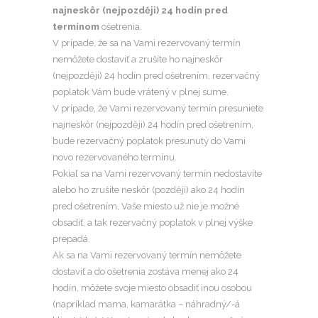
najneskôr (nejpozději) 24 hodín pred
termínom
ošetrenia.
V prípade, že sa na Vami rezervovaný termín
nemôžete dostaviť a zrušíte ho najneskôr
(nejpozději) 24 hodín pred ošetrením, rezervačný
poplatok Vám bude vrátený v plnej sume.
V prípade, že Vami rezervovaný termín presuniete
najneskôr (nejpozději) 24 hodín pred ošetrením,
bude rezervačný poplatok presunutý do Vami
novo rezervovaného termínu.
Pokiaľ sa na Vami rezervovaný termín nedostavíte
alebo ho zrušíte neskôr (později) ako 24 hodín
pred ošetrením, Vaše miesto už nie je možné
obsadiť, a tak rezervačný poplatok v plnej výške
prepadá.
Ak sa na Vami rezervovaný termín nemôžete
dostaviť a do ošetrenia zostáva menej ako 24
hodín, môžete svoje miesto obsadiť inou osobou
(napríklad mama, kamarátka – náhradný/-á