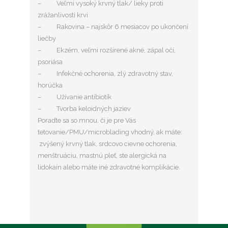
–
Veľmi vysoký krvný tlak/ lieky proti
zrážanlivosti krvi
–
Rakovina – najskôr 6 mesiacov po ukončení
liečby
–
Ekzém, veľmi rozšírené akné, zápal očí,
psoriása
–
Infekčné ochorenia, zlý zdravotný stav,
horúčka
–
Užívanie antibiotík
–
Tvorba keloidných jaziev
Poraďte sa so mnou, či je pre Vás
tetovanie/PMU/microblading vhodný, ak máte:
zvýšený krvný tlak, srdcovo cievne ochorenia,
menštruáciu, mastnú pleť, ste alergická na
lidokaín alebo máte iné zdravotné komplikácie.