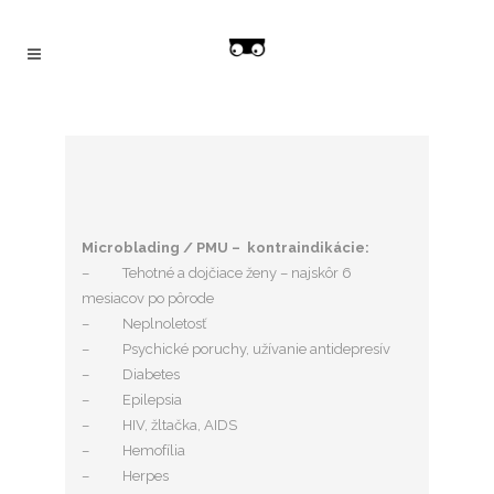
Microblading / PMU – kontraindikácie:
–
Tehotné a dojčiace ženy – najskôr 6
mesiacov po pôrode
–
Neplnoletosť
–
Psychické poruchy, užívanie antidepresív
–
Diabetes
–
Epilepsia
–
HIV, žltačka, AIDS
–
Hemofília
–
Herpes