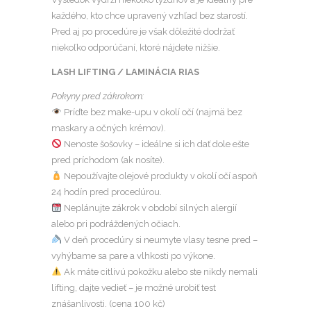
každého, kto chce upravený vzhľad bez starostí.
Pred aj po procedúre je však dôležité dodržať
niekoľko odporúčaní, ktoré nájdete nižšie.
LASH LIFTING / LAMINÁCIA RIAS
Pokyny pred zákrokom:
Príďte bez make-upu v okolí očí (najmä bez
maskary a očných krémov).
Nenoste šošovky – ideálne si ich dať dole ešte
pred príchodom (ak nosíte).
Nepoužívajte olejové produkty v okolí očí aspoň
24 hodín pred procedúrou.
Neplánujte zákrok v období silných alergií
alebo pri podráždených očiach.
V deň procedúry si neumyte vlasy tesne pred –
vyhýbame sa pare a vlhkosti po výkone.
Ak máte citlivú pokožku alebo ste nikdy nemali
lifting, dajte vedieť – je možné urobiť test
znášanlivosti. (cena 100 kč)