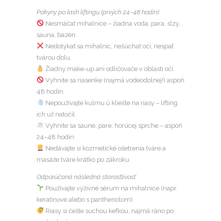
Pokyny po lash liftingu (prvých 24–48 hodín):
Nesmáčať mihalnice – žiadna voda, para, slzy,
sauna, bazén.
Nedotýkať sa mihalníc, nešúchať oči, nespať
tvárou dolu.
Žiadny make-up ani odličovače v oblasti očí.
Vyhnite sa riasenke (najmä vodeodolnej!) aspoň
48 hodín.
Nepoužívajte kulmu ú kliešte na riasy – lifting
ich už natočil.
Vyhnite sa saune, pare, horúcej sprche – aspoň
24–48 hodín.
Nedávajte si kozmetické ošetrenia tváre a
masáže tváre krátko po zákroku.
Odporúčaná následná starostlivosť:
Používajte výživné sérum na mihalnice (napr.
keratínové alebo s panthenolom).
Riasy si češte suchou kefkou, najmä ráno po