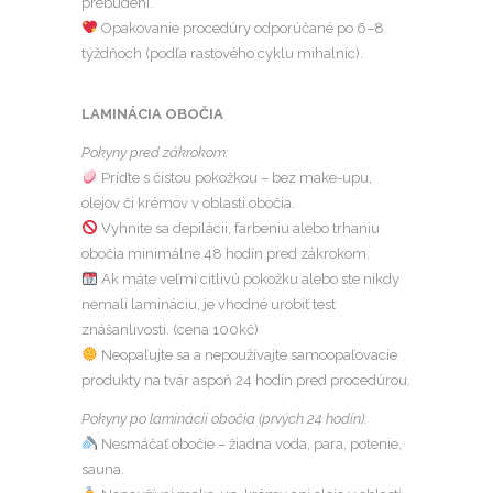
prebudení.
Opakovanie procedúry odporúčané po 6–8
týždňoch (podľa rastového cyklu mihalníc).
LAMINÁCIA OBOČIA
Pokyny pred zákrokom:
Príďte s čistou pokožkou – bez make-upu,
olejov či krémov v oblasti obočia.
Vyhnite sa depilácii, farbeniu alebo trhaniu
obočia minimálne 48 hodín pred zákrokom.
Ak máte veľmi citlivú pokožku alebo ste nikdy
nemali lamináciu, je vhodné urobiť test
znášanlivosti. (cena 100kč)
Neopaľujte sa a nepoužívajte samoopaľovacie
produkty na tvár aspoň 24 hodín pred procedúrou.
Pokyny po laminácii obočia (prvých 24 hodín):
Nesmáčať obočie – žiadna voda, para, potenie,
sauna.