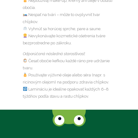
Nepoužívaj make-up, krémy ani oleje v oblasti
obočia.
Nespať na tvári – môže to ovplyvniť tvar
chĺpkov.
Vyhnúť sa horúcej sprche, pare a saune.
Nevykonávajte kozmetické ošetrenia tváre
bezprostredne po zákroku.
Odporúčaná následná starostlivosť:
Česať obočie kefkou každé ráno pre udržanie
tvaru.
Používajte výživné oleje alebo séra (napr. s
ricínovým olejom) na podporu zdravia chĺpkov.
Lamináciu je ideálne opakovať každých 6–8
týždňov podľa stavu a rastu chĺpkov.