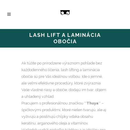
LASH LIFT A LAMINÁCIA
OBOČIA
Ak túžite po prirodzene výraznom pohľade bez
každodenného líčenia, lash lifting a laminácia
obočia sú pre Vás ideálnou voľbou. Ide o jemné,
ale veľmi efektívne procedúry, ktoré zvýraznia
Vaše vlastné riasy a obočie, dodajú im tvar, objem
a uhladený vzhľad.
Pracujem s profesionálnou značkou **
Thuya
** –
špičkovými produktmi, ktoré nielen tvarujú, ale aj
vyživujú a posilňujú chĺpky vďaka obsahu
keratínu, arganového oleja a vitamínov.
Výsledok vydrží niekoľko týždňov a je ideálny pre