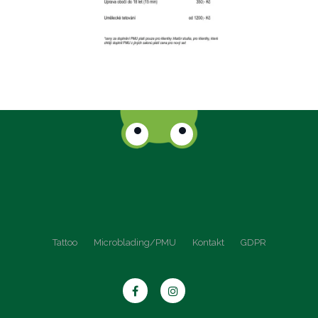
Tattoo
Microblading/PMU
Kontakt
GDPR