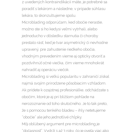
z uvedených kontraindikácií máte, je potrebné sa
poradiť s lekárom a následne, v prípade súhlasu
lekára, to skonzultujeme spolu.
Microblading odporúčam, keď obočie nerastie,
možno ste si ho kedysi veľmi vytrhali, alebo
jednoducho v dôsledku starnutia či choroby
prestalo rásť, keď je tvar asymetrický či nevhodne
upravený, pre zahustenie riedkeho obočia,
vhodným prevedením vieme aj opticky otvoriť a
pozdvihnúť očné viečka, čím vieme mnohokrát
nahradiť aj operáciu viečok.
Microblading si veľkú popularitu v zahraničí získal
najmä svojím prirodzene pôsobiacim vzhľadom.
Ak prídete k ozajstnej profesionálke, odchádzate s
obočím, ktoré je aj pri bližšom pohľade na
nerozoznanie od toho skutočného. Je to tak preto,
že s pomocou tenkého bladeu – ihly netetujeme
“obočie” ale jeho jednotlivé chĺpky.
Môj obľúbený argument pre microblading je
“dočasnosť”. Vydrží 1 až 3 roky, čo je oveľa viac ako