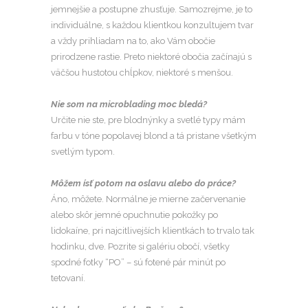
jemnejšie a postupne zhusťuje. Samozrejme, je to
individuálne, s každou klientkou konzultujem tvar
a vždy prihliadam na to, ako Vám obočie
prirodzene rastie. Preto niektoré obočia začínajú s
väčšou hustotou chĺpkov, niektoré s menšou.
Nie som na microblading moc bledá?
Určite nie ste, pre blodnýnky a svetlé typy mám
farbu v tóne popolavej blond a tá pristane všetkým
svetlým typom.
Môžem ísť potom na oslavu alebo do práce?
Áno, môžete. Normálne je mierne začervenanie
alebo skôr jemné opuchnutie pokožky po
lidokaíne, pri najcitlivejších klientkách to trvalo tak
hodinku, dve. Pozrite si galériu obočí, všetky
spodné fotky “PO” – sú fotené pár minút po
tetovaní.