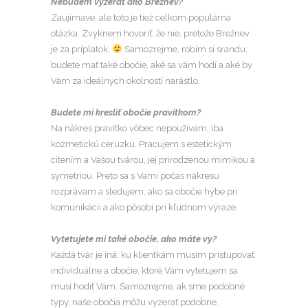
Nebudem vyzerať ako Brežnev?
Zaujímave, ale toto je tiež celkom populárna
otázka. Zvyknem hovoriť, že nie, pretože Brežnev
je za príplatok.
Samozrejme, robím si srandu,
budete mať také obočie, aké sa vám hodí a aké by
Vám za ideálnych okolností narástlo.
Budete mi kresliť obočie pravítkom?
Na nákres pravítko vôbec nepoužívam, iba
kozmetickú ceruzku. Pracujem s estetickým
cítením a Vašou tvárou, jej prirodzenou mimikou a
symetriou. Preto sa s Vami počas nákresu
rozprávam a sledujem, ako sa obočie hýbe pri
komunikácii a ako pôsobí pri kľudnom výraze.
Vytetujete mi také obočie, ako máte vy?
Každá tvár je iná, ku klientkám musím pristupovať
individuálne a obočie, ktoré Vám vytetujem sa
musí hodiť Vám. Samozrejme, ak sme podobné
typy, naše obočia môžu vyzerať podobne.