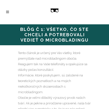
BLÖG Č 1: VŠETKO, ČO STE
CHCELI A POTREBOVALI
VEDIEŤ O MICROBLADINGU
Tento článok je určený pre Vás všetky, ktoré
premýšľate nad microbladingom obočia.
Reagujem tak na Vaše telefonáty a opakujúce sa
otázky počas konzultácií.
Informácie, ktoré poskytujem, sú založené na
teoretických poznatkoch a na mojich
niekoľkoročných skúsenostiach s
microbladingom.
Obočie je veľmi dôležitý výrazový prvok našich
tvárí. Ak je pekne a prirodzene upravené, naša tvár
pôsobí viac symetricky a to, čo je na nás pekné