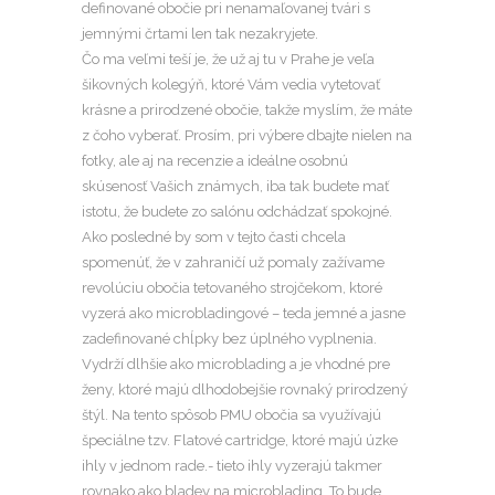
definované obočie pri nenamaľovanej tvári s
jemnými črtami len tak nezakryjete.
Čo ma veľmi teší je, že už aj tu v Prahe je veľa
šikovných kolegýň, ktoré Vám vedia vytetovať
krásne a prirodzené obočie, takže myslím, že máte
z čoho vyberať. Prosím, pri výbere dbajte nielen na
fotky, ale aj na recenzie a ideálne osobnú
skúsenosť Vašich známych, iba tak budete mať
istotu, že budete zo salónu odchádzať spokojné.
Ako posledné by som v tejto časti chcela
spomenúť, že v zahraničí už pomaly zažívame
revolúciu obočia tetovaného strojčekom, ktoré
vyzerá ako microbladingové – teda jemné a jasne
zadefinované chĺpky bez úplného vyplnenia.
Vydrží dlhšie ako microblading a je vhodné pre
ženy, ktoré majú dlhodobejšie rovnaký prirodzený
štýl. Na tento spôsob PMU obočia sa využívajú
špeciálne tzv. Flatové cartridge, ktoré majú úzke
ihly v jednom rade.- tieto ihly vyzerajú takmer
rovnako ako bladey na microblading. To bude