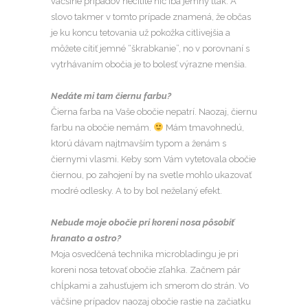
väčšine prípadov necítite nič iba jemný tlak. A
slovo takmer v tomto prípade znamená, že občas
je ku koncu tetovania už pokožka citlivejšia a
môžete cítiť jemné “škrabkanie”, no v porovnaní s
vytrhávaním obočia je to bolesť výrazne menšia.
Nedáte mi tam čiernu farbu?
Čierna farba na Vaše obočie nepatrí. Naozaj, čiernu
farbu na obočie nemám.
Mám tmavohnedú,
ktorú dávam najtmavším typom a ženám s
čiernymi vlasmi. Keby som Vám vytetovala obočie
čiernou, po zahojení by na svetle mohlo ukazovať
modré odlesky. A to by bol neželaný efekt.
Nebude moje obočie pri koreni nosa pôsobiť
hranato a ostro?
Moja osvedčená technika microbladingu je pri
koreni nosa tetovať obočie zľahka. Začnem pár
chĺpkami a zahusťujem ich smerom do strán. Vo
väčšine prípadov naozaj obočie rastie na začiatku