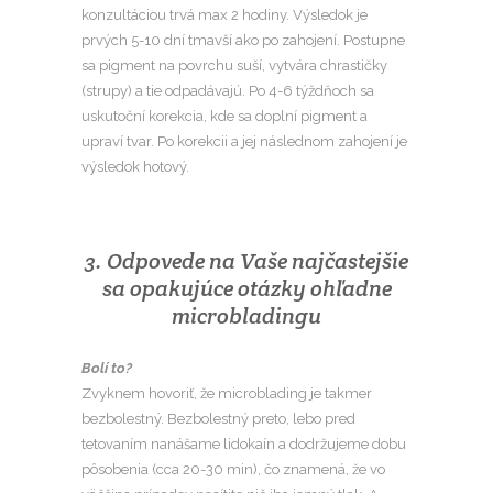
konzultáciou trvá max 2 hodiny. Výsledok je
prvých 5-10 dní tmavší ako po zahojení. Postupne
sa pigment na povrchu suší, vytvára chrastičky
(strupy) a tie odpadávajú. Po 4-6 týždňoch sa
uskutoční korekcia, kde sa doplní pigment a
upraví tvar. Po korekcii a jej následnom zahojení je
výsledok hotový.
3. Odpovede na Vaše najčastejšie
sa opakujúce otázky ohľadne
microbladingu
Bolí to?
Zvyknem hovoriť, že microblading je takmer
bezbolestný. Bezbolestný preto, lebo pred
tetovaním nanášame lidokaín a dodržujeme dobu
pôsobenia (cca 20-30 min), čo znamená, že vo