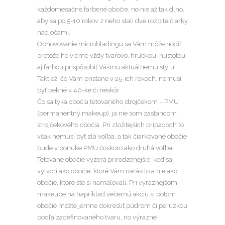
každomesačne farbené obočie, no nie až tak dlho,
aby sa po 5-10 rokov z neho stali dve rozpité čiarky
nad očami.
Obnovovanie microbladingu sa Vám môže hodiť,
pretože ho vieme vždy tvarovo, hrúbkou, hustotou
aj farbou prispôsobiť Vášmu aktuálnemu štýlu.
Taktiež, čo Vám pristane v 25-ich rokoch, nemusí
byť pekné v 40-ke či neskôr.
Čo sa týka obočia tetovaného strojčekom – PMU
(permanentný makeup), ja nie som zástancom
strojčekového obočia. Pri zložitejších prípadoch to
však nemusí byť zlá voľba, a tak čiarkované obočie
bude v ponuke PMU čoskoro ako druhá voľba.
Tetované obočie vyzerá prirodzenejšie, keď sa
vytvorí ako obočie, ktoré Vám narástlo a nie ako
obočie, ktoré ste si namaľovali. Pri výraznejšom
makeupe na napríklad večernú akciu si potom
obočie môžte jemne dokresliť púdrom či peruzkou
podľa zadefinovaného tvaru, no výrazne