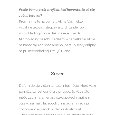
Prečo Vám nevrčí strojček, keď hovoríte, že už ste
začali tetovať?
Prosím, majte na pamäti: Ak na Vás niekto
vytiahne tetovací strojček a tvrdí, že ide robiť
microblading obočia, tak to nie je pravda.
Microblading sa robí bladeami – čepieľkami, ktoré
sa nasádzajú do špeciálneho „pera“. Všetky chĺpky
sa pri microbladingu tetujú ručne.
Záver
Dúfam, že ste v článku našli informácie, ktoré Vám
pomôžu sa rozhodnúť a v prípade, že Vás stále
niečo zaujíma, a nenašli ste odpoveď, napíšte mi
otázku na mail, facebook či instagram, rada ju
zodpoviem a článok budem aktualizovať.