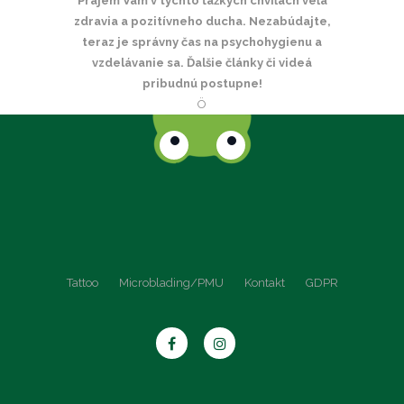
Prajem Vám v týchto ťažkých chvíľach veľa
zdravia a pozitívneho ducha. Nezabúdajte,
teraz je správny čas na psychohygienu a
vzdelávanie sa. Ďalšie články či videá
pribudnú postupne!
Ö
Tattoo
Microblading/PMU
Kontakt
GDPR