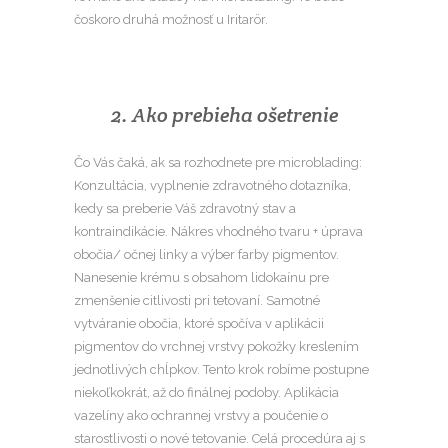
čoskoro druhá možnosť u Iritarör.
2. Ako prebieha ošetrenie
Čo Vás čaká, ak sa rozhodnete pre microblading:
Konzultácia, vyplnenie zdravotného dotazníka,
kedy sa preberie Váš zdravotný stav a
kontraindikácie. Nákres vhodného tvaru + úprava
obočia/ očnej linky a výber farby pigmentov.
Nanesenie krému s obsahom lidokaínu pre
zmenšenie citlivosti pri tetovaní. Samotné
vytváranie obočia, ktoré spočíva v aplikácii
pigmentov do vrchnej vrstvy pokožky kreslením
jednotlivých chĺpkov. Tento krok robíme postupne
niekoľkokrát, až do finálnej podoby. Aplikácia
vazelíny ako ochrannej vrstvy a poučenie o
starostlivosti o nové tetovanie. Celá procedúra aj s