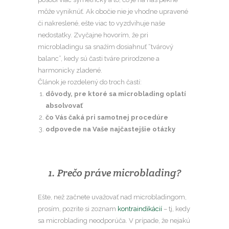
môže vyniknúť. Ak obočie nie je vhodne upravené
či nakreslené, ešte viac to vyzdvihuje naše
nedostatky. Zvyčajne hovorím, že pri
microbladingu sa snažím dosiahnuť “tvárový
balanc”, kedy sú časti tváre prirodzene a
harmonicky zladené.
Článok je rozdelený do troch častí:
dôvody, pre ktoré sa microblading oplatí
absolvovať
čo Vás čaká pri samotnej procedúre
odpovede na Vaše najčastejšie otázky
1. Prečo práve microblading?
Ešte, než začnete uvažovať nad microbladingom,
prosím, pozrite si zoznam
kontraindikácií
– tj, kedy
sa microblading neodporúča. V prípade, že nejakú